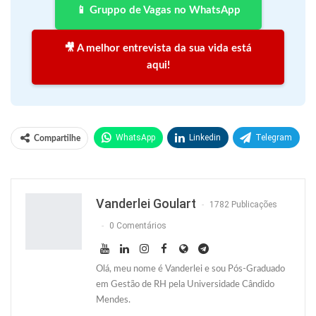
📱 Gruppo de Vagas no WhatsApp
🎥 A melhor entrevista da sua vida está
aqui!
WhatsApp
Linkedin
Telegram
Compartilhe
Facebook
Facebook Messenger
Twitter
O email
Vanderlei Goulart
1782 Publicações
0 Comentários
Olá, meu nome é Vanderlei e sou Pós-Graduado
em Gestão de RH pela Universidade Cândido
Mendes.