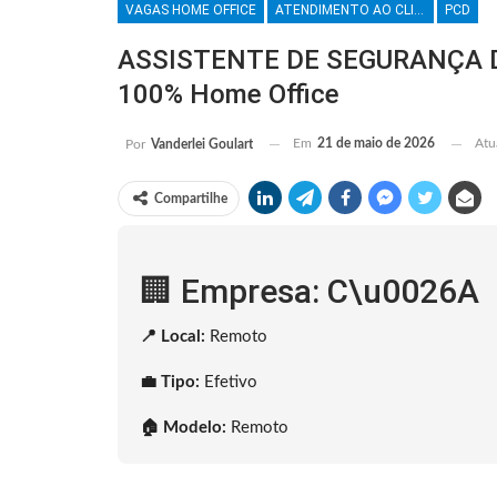
VAGAS HOME OFFICE
ATENDIMENTO AO CLIENTE
PCD
ASSISTENTE DE SEGURANÇA D
100% Home Office
Em
21 de maio de 2026
Atu
Por
Vanderlei Goulart
Compartilhe
🏢 Empresa: C\u0026A
📍 Local:
Remoto
💼 Tipo:
Efetivo
🏠 Modelo:
Remoto