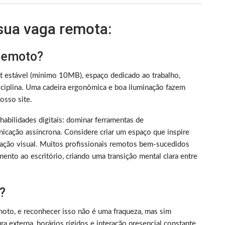
 sua vaga remota:
 remoto?
et estável (mínimo 10MB), espaço dedicado ao trabalho,
iplina. Uma cadeira ergonômica e boa iluminação fazem
sso site.
m habilidades digitais: dominar ferramentas de
nicação assíncrona. Considere criar um espaço que inspire
ização visual. Muitos profissionais remotos bem-sucedidos
ento ao escritório, criando uma transição mental clara entre
?
oto, e reconhecer isso não é uma fraqueza, mas sim
 externa, horários rígidos e interação presencial constante