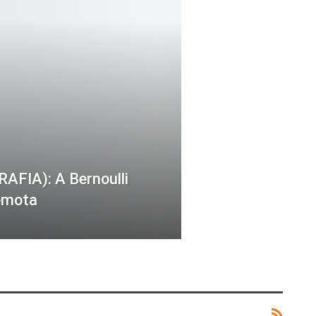
IA): A Bernoulli
emota