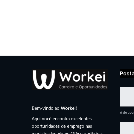
Post
Bem-vindo ao
Workei
!
6 de ago
Aqui você encontra excelentes
oportunidades de emprego nas
modalidades Home Office e Híbridas,