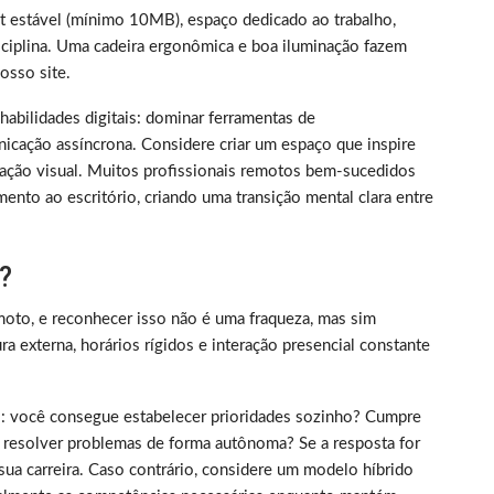
et estável (mínimo 10MB), espaço dedicado ao trabalho,
iplina. Uma cadeira ergonômica e boa iluminação fazem
sso site.
m habilidades digitais: dominar ferramentas de
nicação assíncrona. Considere criar um espaço que inspire
ização visual. Muitos profissionais remotos bem-sucedidos
ento ao escritório, criando uma transição mental clara entre
?
oto, e reconhecer isso não é uma fraqueza, mas sim
 externa, horários rígidos e interação presencial constante
rico: você consegue estabelecer prioridades sozinho? Cumpre
 resolver problemas de forma autônoma? Se a resposta for
sua carreira. Caso contrário, considere um modelo híbrido