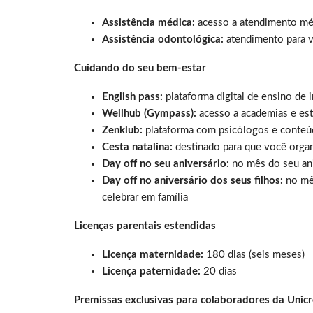
Assistência médica:
acesso a atendimento méd
Assistência odontológica:
atendimento para 
Cuidando do seu bem-estar
English pass:
plataforma digital de ensino de 
Wellhub (Gympass):
acesso a academias e est
Zenklub:
plataforma com psicólogos e conteú
Cesta natalina:
destinado para que você orga
Day off no seu aniversário:
no mês do seu ani
Day off no aniversário dos seus filhos:
no mês
celebrar em família
Licenças parentais estendidas
Licença maternidade:
180 dias (seis meses)
Licença paternidade:
20 dias
Premissas exclusivas para colaboradores da Unicr