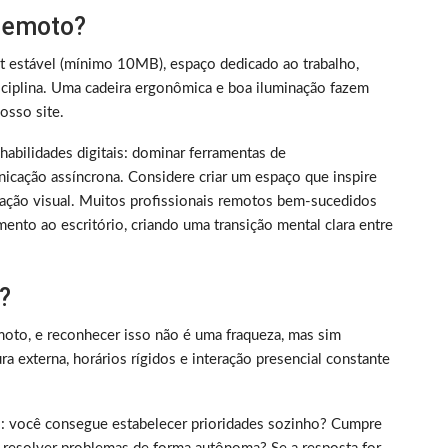
 remoto?
et estável (mínimo 10MB), espaço dedicado ao trabalho,
iplina. Uma cadeira ergonômica e boa iluminação fazem
sso site.
m habilidades digitais: dominar ferramentas de
nicação assíncrona. Considere criar um espaço que inspire
ização visual. Muitos profissionais remotos bem-sucedidos
ento ao escritório, criando uma transição mental clara entre
?
oto, e reconhecer isso não é uma fraqueza, mas sim
 externa, horários rígidos e interação presencial constante
rico: você consegue estabelecer prioridades sozinho? Cumpre