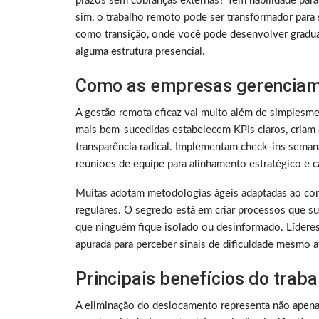
prazos sem cobranças externas? Tem habilidade para
sim, o trabalho remoto pode ser transformador para 
como transição, onde você pode desenvolver gradu
alguma estrutura presencial.
Como as empresas gerenciam
A gestão remota eficaz vai muito além de simplesme
mais bem-sucedidas estabelecem KPIs claros, criam 
transparência radical. Implementam check-ins sema
reuniões de equipe para alinhamento estratégico e ca
Muitas adotam metodologias ágeis adaptadas ao con
regulares. O segredo está em criar processos que su
que ninguém fique isolado ou desinformado. Lídere
apurada para perceber sinais de dificuldade mesmo a
Principais benefícios do trab
A eliminação do deslocamento representa não apen