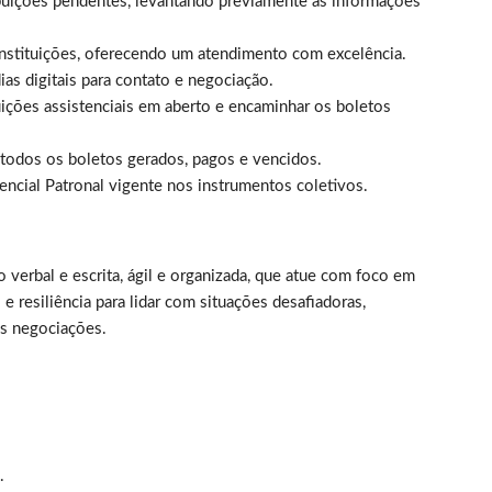
ibuições pendentes, levantando previamente as informações
nstituições, oferecendo um atendimento com excelência.
as digitais para contato e negociação.
uições assistenciais em aberto e encaminhar os boletos
, todos os boletos gerados, pagos e vencidos.
encial Patronal vigente nos instrumentos coletivos.
erbal e escrita, ágil e organizada, que atue com foco em
e resiliência para lidar com situações desafiadoras,
as negociações.
.