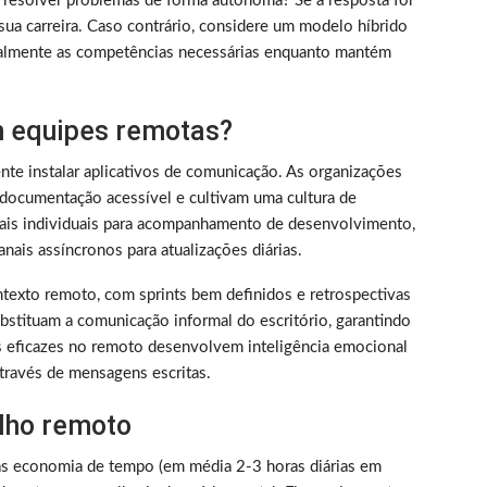
 resolver problemas de forma autônoma? Se a resposta for
sua carreira. Caso contrário, considere um modelo híbrido
almente as competências necessárias enquanto mantém
 equipes remotas?
nte instalar aplicativos de comunicação. As organizações
documentação acessível e cultivam uma cultura de
nais individuais para acompanhamento de desenvolvimento,
nais assíncronos para atualizações diárias.
texto remoto, com sprints bem definidos e retrospectivas
bstituam a comunicação informal do escritório, garantindo
s eficazes no remoto desenvolvem inteligência emocional
través de mensagens escritas.
alho remoto
as economia de tempo (em média 2-3 horas diárias em