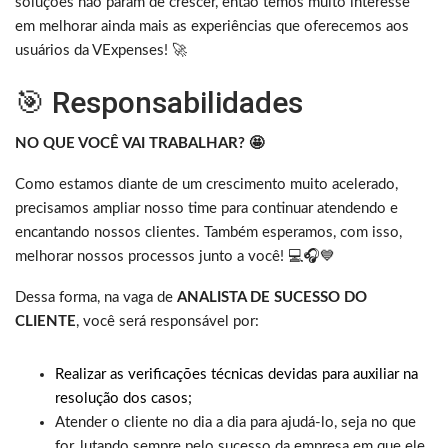
soluções não param de crescer, então temos muito interesse
em melhorar ainda mais as experiências que oferecemos aos
usuários da VExpenses!
🚀
🎯 Responsabilidades
NO QUE VOCÊ VAI TRABALHAR? 🤩
Como estamos diante de um crescimento muito acelerado,
precisamos ampliar nosso time para continuar atendendo e
encantando nossos clientes. Também esperamos, com isso,
melhorar nossos processos junto a você! 💻🎧💙
Dessa forma, na vaga de
ANALISTA DE SUCESSO DO
CLIENTE
, você será responsável por:
Realizar as verificações técnicas devidas para auxiliar na
resolução dos casos;
Atender o cliente no dia a dia para ajudá-lo, seja no que
for, lutando sempre pelo sucesso da empresa em que ele