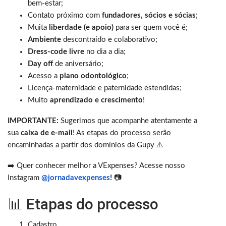
bem-estar;
Contato próximo com
fundadores, sócios e sócias
;
Muita
liberdade (e apoio)
para ser quem você é;
Ambiente
descontraído e colaborativo;
Dress-code livre
no dia a dia;
Day off
de aniversário;
Acesso a
plano odontológico
;
Licença-maternidade e paternidade estendidas;
Muito
aprendizado e crescimento
!
IMPORTANTE:
Sugerimos que acompanhe atentamente a
sua
caixa de e-mail
! As etapas do processo serão
encaminhadas a partir dos domínios da Gupy
⚠️
➡️ Quer conhecer melhor a VExpenses? Acesse nosso
Instagram
@jornadavexpenses
!
📷
📊 Etapas do processo
Cadastro