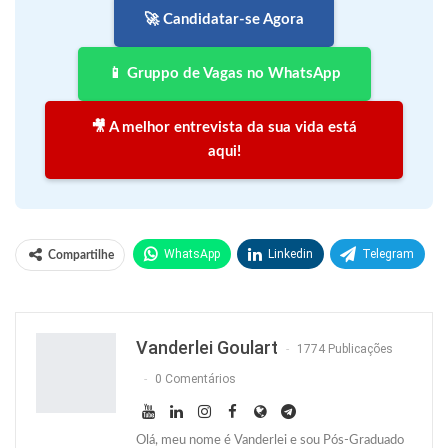
🚀 Candidatar-se Agora
📱 Gruppo de Vagas no WhatsApp
🎥 A melhor entrevista da sua vida está
aqui!
WhatsApp
Linkedin
Telegram
Compartilhe
Facebook
Facebook Messenger
Twitter
O email
Vanderlei Goulart
1774 Publicações
0 Comentários
Olá, meu nome é Vanderlei e sou Pós-Graduado