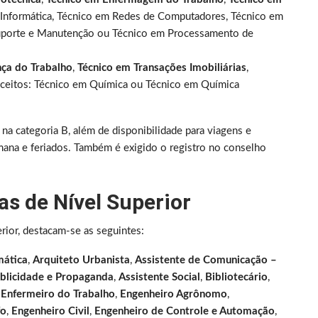
m Informática, Técnico em Redes de Computadores, Técnico em
Suporte e Manutenção ou Técnico em Processamento de
nça do Trabalho
,
Técnico em Transações Imobiliárias
,
ceitos: Técnico em Química ou Técnico em Química
na categoria B, além de disponibilidade para viagens e
emana e feriados. Também é exigido o registro no conselho
as de Nível Superior
rior, destacam-se as seguintes:
mática
,
Arquiteto Urbanista
,
Assistente de Comunicação –
blicidade e Propaganda
,
Assistente Social
,
Bibliotecário
,
,
Enfermeiro do Trabalho
,
Engenheiro Agrônomo
,
fo
,
Engenheiro Civil
,
Engenheiro de Controle e Automação
,