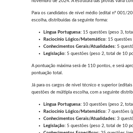
novembro de 2024. A estrutura das provas varia conf
Para os candidatos de nível médio (edital nº 001/2
escolha, distribuídas da seguinte forma:
Língua Portuguesa
: 15 questões (peso 3, tota
Raciocínio Lógico/Matemático
: 15 questões 
Conhecimentos Gerais/Atualidades
: 5 quest
Legislação
: 5 questões (peso 2, total de 10 p
A pontuação máxima será de 110 pontos, e será apr
pontuação total.
Já para os cargos de nível técnico e superior (edit
questões de múltipla escolha, com a seguinte distrib
Língua Portuguesa
: 10 questões (peso 2, tota
Raciocínio Lógico/Matemático
: 7 questões (
Conhecimentos Gerais/Atualidades
: 3 quest
Legislação
: 5 questões (peso 2, total de 10 p
Conhecimentos Específicos
: 25 questões (pe