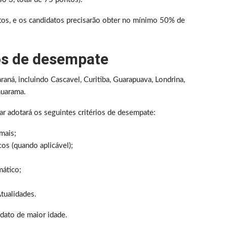
os, e os candidatos precisarão obter no mínimo 50% de
ios de desempate
aná, incluindo Cascavel, Curitiba, Guarapuava, Londrina,
muarama.
 adotará os seguintes critérios de desempate:
mais;
s (quando aplicável);
ático;
tualidades.
idato de maior idade.