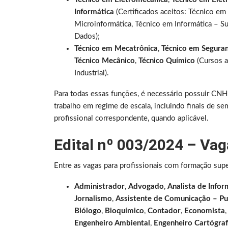
Informática
(Certificados aceitos: Técnico e
Microinformática, Técnico em Informática – 
Dados);
Técnico em Mecatrônica
,
Técnico em Segura
Técnico Mecânico
,
Técnico Químico
(Cursos a
Industrial).
Para todas essas funções, é necessário possuir CNH 
trabalho em regime de escala, incluindo finais de s
profissional correspondente, quando aplicável.
Edital nº 003/2024 – Vag
Entre as vagas para profissionais com formação supe
Administrador
,
Advogado
,
Analista de Infor
Jornalismo
,
Assistente de Comunicação – Pu
Biólogo
,
Bioquímico
,
Contador
,
Economista
Engenheiro Ambiental
,
Engenheiro Cartógra