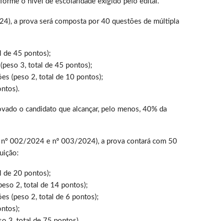
orme o nível de escolaridade exigido pelo edital.
024), a prova será composta por 40 questões de múltipla
l de 45 pontos);
(peso 3, total de 45 pontos);
ões (peso 2, total de 10 pontos);
ontos).
ovado o candidato que alcançar, pelo menos, 40% da
ais nº 002/2024 e nº 003/2024), a prova contará com 50
uição:
l de 20 pontos);
peso 2, total de 14 pontos);
ões (peso 2, total de 6 pontos);
ontos);
so 3, total de 75 pontos).