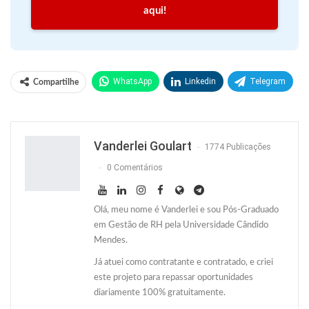
aqui!
WhatsApp
Linkedin
Telegram
Compartilhe
Facebook
Facebook Messenger
Twitter
O email
Vanderlei Goulart
1774 Publicações
0 Comentários
Olá, meu nome é Vanderlei e sou Pós-Graduado
em Gestão de RH pela Universidade Cândido
Mendes.
Já atuei como contratante e contratado, e criei
este projeto para repassar oportunidades
diariamente 100% gratuitamente.