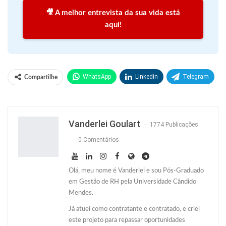
🎥 A melhor entrevista da sua vida está
aqui!
WhatsApp
Linkedin
Telegram
Compartilhe
Facebook
Facebook Messenger
Twitter
O email
Vanderlei Goulart
1774 Publicações
0 Comentários
Olá, meu nome é Vanderlei e sou Pós-Graduado
em Gestão de RH pela Universidade Cândido
Mendes.
Já atuei como contratante e contratado, e criei
este projeto para repassar oportunidades