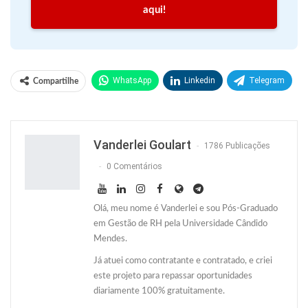
aqui!
WhatsApp
Linkedin
Telegram
Compartilhe
Facebook
Facebook Messenger
Twitter
O email
Vanderlei Goulart
1786 Publicações
0 Comentários
Olá, meu nome é Vanderlei e sou Pós-Graduado
em Gestão de RH pela Universidade Cândido
Mendes.
Já atuei como contratante e contratado, e criei
este projeto para repassar oportunidades
diariamente 100% gratuitamente.