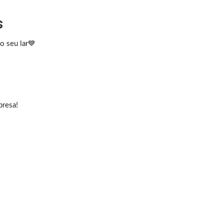
s
o seu lar💙
rpresa!