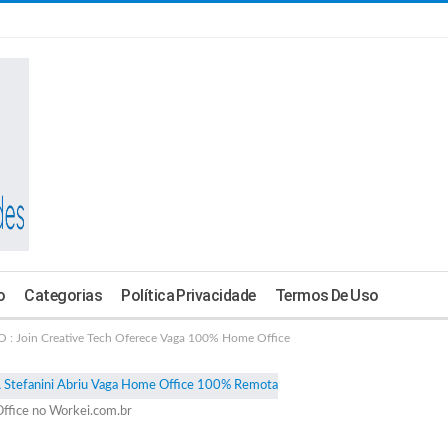
o
Categorias
Política Privacidade
Termos De Uso
Join Creative Tech Oferece Vaga 100% Home Office
ffice no Workei.com.br