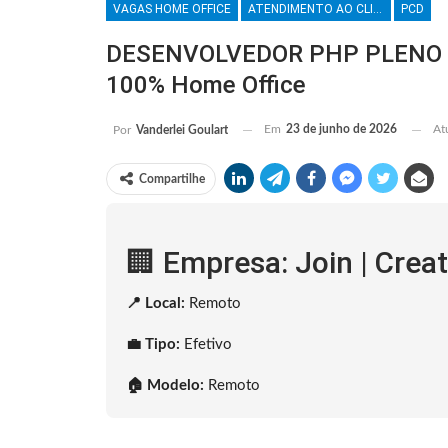
VAGAS HOME OFFICE
ATENDIMENTO AO CLIENTE
PCD
DESENVOLVEDOR PHP PLENO : J
100% Home Office
Em
23 de junho de 2026
At
Por
Vanderlei Goulart
Compartilhe
🏢 Empresa: Join | Crea
📍 Local:
Remoto
💼 Tipo:
Efetivo
🏠 Modelo:
Remoto