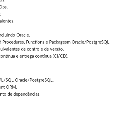
os.
Ops.
.
alentes.
ncluindo Oracle.
ed Procedures, Functions e Packagesm Oracle/PostgreSQL.
uivalentes de controle de versão.
ontínua e entrega contínua (CI/CD).
 PL/SQL Oracle/PostgreSQL.
ent ORM.
to de dependências.