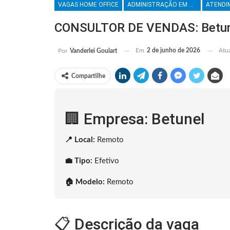
VAGAS HOME OFFICE
ADMINISTRAÇÃO EM GERAL
CONSULTOR DE VENDAS: Betune
Em
2 de junho de 2026
Atu
Por
Vanderlei Goulart
Compartilhe
🏢 Empresa: Betunel
📍 Local:
Remoto
💼 Tipo:
Efetivo
🏠 Modelo:
Remoto
📋 Descrição da vaga