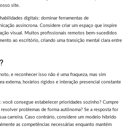
sso site.
m habilidades digitais: dominar ferramentas de
nicação assíncrona. Considere criar um espaço que inspire
ização visual. Muitos profissionais remotos bem-sucedidos
ento ao escritório, criando uma transição mental clara entre
?
oto, e reconhecer isso não é uma fraqueza, mas sim
 externa, horários rígidos e interação presencial constante
rico: você consegue estabelecer prioridades sozinho? Cumpre
 resolver problemas de forma autônoma? Se a resposta for
sua carreira. Caso contrário, considere um modelo híbrido
almente as competências necessárias enquanto mantém