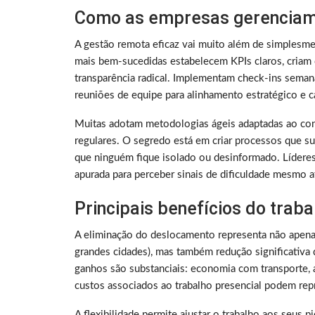
Como as empresas gerenciam
A gestão remota eficaz vai muito além de simplesme
mais bem-sucedidas estabelecem KPIs claros, criam 
transparência radical. Implementam check-ins sema
reuniões de equipe para alinhamento estratégico e ca
Muitas adotam metodologias ágeis adaptadas ao con
regulares. O segredo está em criar processos que su
que ninguém fique isolado ou desinformado. Lídere
apurada para perceber sinais de dificuldade mesmo a
Principais benefícios do trab
A eliminação do deslocamento representa não apen
grandes cidades), mas também redução significativa 
ganhos são substanciais: economia com transporte, a
custos associados ao trabalho presencial podem rep
A flexibilidade permite ajustar o trabalho aos seus 