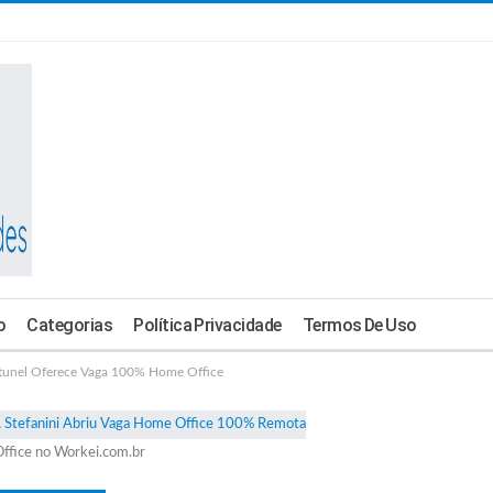
o
Categorias
Política Privacidade
Termos De Uso
el Oferece Vaga 100% Home Office
ffice no Workei.com.br