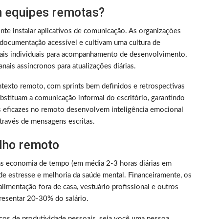
 equipes remotas?
nte instalar aplicativos de comunicação. As organizações
documentação acessível e cultivam uma cultura de
nais individuais para acompanhamento de desenvolvimento,
nais assíncronos para atualizações diárias.
texto remoto, com sprints bem definidos e retrospectivas
bstituam a comunicação informal do escritório, garantindo
s eficazes no remoto desenvolvem inteligência emocional
través de mensagens escritas.
alho remoto
as economia de tempo (em média 2-3 horas diárias em
de estresse e melhoria da saúde mental. Financeiramente, os
limentação fora de casa, vestuário profissional e outros
resentar 20-30% do salário.
picos de produtividade pessoais, seja você uma pessoa