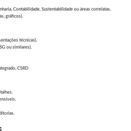
ria, Contabilidade, Sustentabilidade ou áreas correlatas.
s, gráficos).
sentações técnicas).
SG ou similares).
Integrado, CSRD
talhes.
ensíveis.
itorias.
s