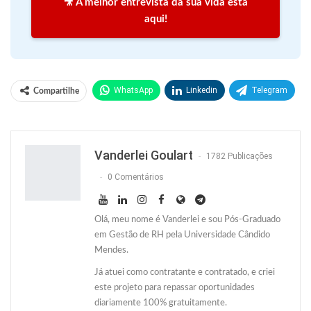
🎥 A melhor entrevista da sua vida está
aqui!
WhatsApp
Linkedin
Telegram
Compartilhe
Facebook
Facebook Messenger
Twitter
O email
Vanderlei Goulart
1782 Publicações
0 Comentários
Olá, meu nome é Vanderlei e sou Pós-Graduado
em Gestão de RH pela Universidade Cândido
Mendes.
Já atuei como contratante e contratado, e criei
este projeto para repassar oportunidades
diariamente 100% gratuitamente.