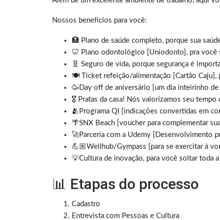
Além de um excelente ambiente de trabalho, aqui v
Nossos benefícios para você:
🏥 Plano de saúde completo, porque sua saúde
🦷 Plano odontológico [Uniodonto], pra você s
🧬 Seguro de vida, porque segurança é import
🍽️ Ticket refeição/alimentação [Cartão Caju]
🥳Day off de aniversário [um dia inteirinho de
🎖 Pratas da casa! Nós valorizamos seu tempo
🫂Programa QI [indicações convertidas em con
🌴SNX Beach [voucher para complementar sua 
🚀Parceria com a Udemy [Desenvolvimento prof
💪🏼Wellhub/Gympass [para se exercitar à vo
💡Cultura de inovação, para você soltar toda a 
📊 Etapas do processo
Cadastro
Entrevista com Pessoas e Cultura