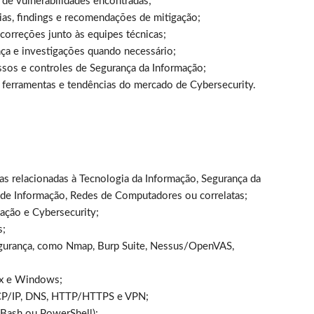
 de vulnerabilidades encontradas;
ias, findings e recomendações de mitigação;
 correções junto às equipes técnicas;
ança e investigações quando necessário;
ssos e controles de Segurança da Informação;
, ferramentas e tendências do mercado de Cybersecurity.
s relacionadas à Tecnologia da Informação, Segurança da
 de Informação, Redes de Computadores ou correlatas;
ação e Cybersecurity;
s;
segurança, como Nmap, Burp Suite, Nessus/OpenVAS,
ux e Windows;
CP/IP, DNS, HTTP/HTTPS e VPN;
 Bash ou PowerShell);