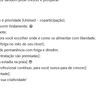
ocê também pode crescer e prosperar!
 é prioridade (Unimed – coparticipação);
orrir lindamente; 😁
ante;
, pra você escolher onde e como se alimentar com liberdade;
 folga no mês do seu niver];
 de permanência com folga e dimdim;
tratação são premiadas];
estadia na praia] 😎
issional contínuo, para você nunca para de crescer];
ntade];
sua criatividade!