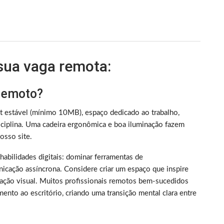
 sua vaga remota:
 remoto?
et estável (mínimo 10MB), espaço dedicado ao trabalho,
iplina. Uma cadeira ergonômica e boa iluminação fazem
sso site.
m habilidades digitais: dominar ferramentas de
nicação assíncrona. Considere criar um espaço que inspire
ização visual. Muitos profissionais remotos bem-sucedidos
ento ao escritório, criando uma transição mental clara entre