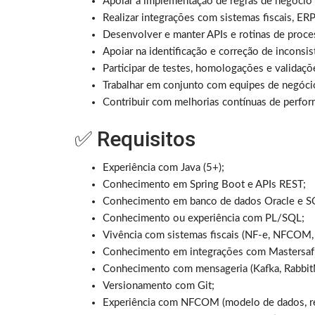
Apoiar a implementação de regras de negócio r
Realizar integrações com sistemas fiscais, ER
Desenvolver e manter APIs e rotinas de proc
Apoiar na identificação e correção de inconsist
Participar de testes, homologações e validaçõ
Trabalhar em conjunto com equipes de negócio,
Contribuir com melhorias contínuas de perform
✅ Requisitos
Experiência com Java (5+);
Conhecimento em Spring Boot e APIs REST;
Conhecimento em banco de dados Oracle e S
Conhecimento ou experiência com PL/SQL;
Vivência com sistemas fiscais (NF-e, NFCOM, 
Conhecimento em integrações com Mastersaf e
Conhecimento com mensageria (Kafka, Rabbit
Versionamento com Git;
Experiência com NFCOM (modelo de dados, re