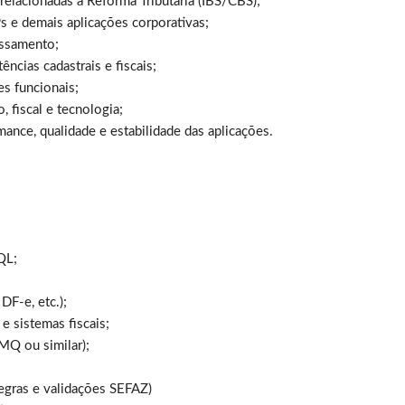
elacionadas à Reforma Tributária (IBS/CBS);
Ps e demais aplicações corporativas;
essamento;
ências cadastrais e fiscais;
es funcionais;
 fiscal e tecnologia;
ance, qualidade e estabilidade das aplicações.
QL;
DF-e, etc.);
 sistemas fiscais;
MQ ou similar);
gras e validações SEFAZ)