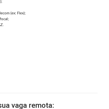
);
ecom (ex: Flex);
iscal;
AZ.
 sua vaga remota: