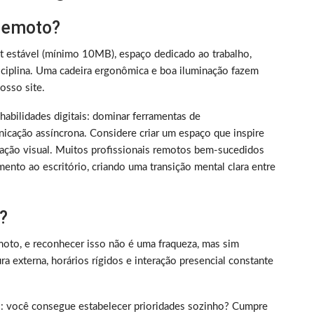
 remoto?
et estável (mínimo 10MB), espaço dedicado ao trabalho,
iplina. Uma cadeira ergonômica e boa iluminação fazem
sso site.
m habilidades digitais: dominar ferramentas de
nicação assíncrona. Considere criar um espaço que inspire
ização visual. Muitos profissionais remotos bem-sucedidos
ento ao escritório, criando uma transição mental clara entre
?
oto, e reconhecer isso não é uma fraqueza, mas sim
 externa, horários rígidos e interação presencial constante
rico: você consegue estabelecer prioridades sozinho? Cumpre