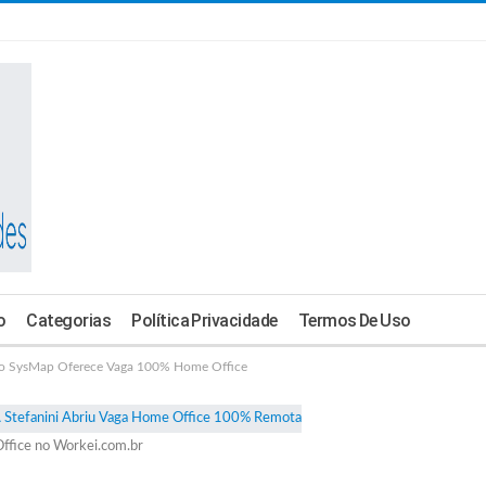
o
Categorias
Política Privacidade
Termos De Uso
o SysMap Oferece Vaga 100% Home Office
ffice no Workei.com.br