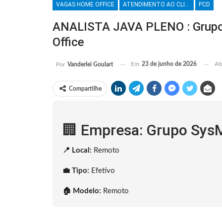
VAGAS HOME OFFICE
ATENDIMENTO AO CLIENTE
PCD
ANALISTA JAVA PLENO : Grup
Office
Em
23 de junho de 2026
At
Por
Vanderlei Goulart
Compartilhe
🏢 Empresa: Grupo Sys
📍 Local:
Remoto
💼 Tipo:
Efetivo
🏠 Modelo:
Remoto