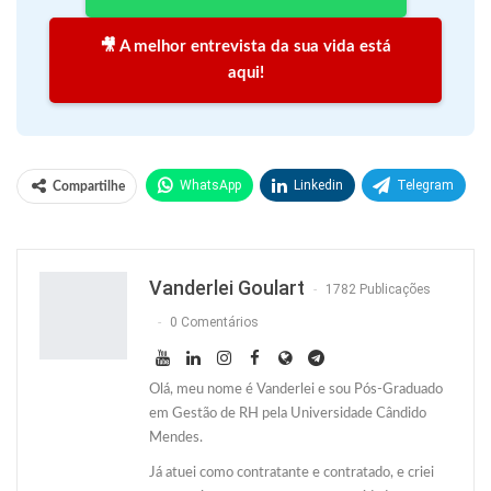
🎥 A melhor entrevista da sua vida está
aqui!
WhatsApp
Linkedin
Telegram
Compartilhe
Facebook
Facebook Messenger
Twitter
O email
Vanderlei Goulart
1782 Publicações
0 Comentários
Olá, meu nome é Vanderlei e sou Pós-Graduado
em Gestão de RH pela Universidade Cândido
Mendes.
Já atuei como contratante e contratado, e criei