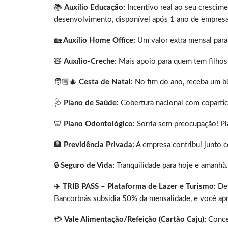
📚
Auxílio Educação:
Incentivo real ao seu crescim
desenvolvimento, disponível após 1 ano de empresa
🏡
Auxílio Home Office:
Um valor extra mensal para
🧸
Auxílio-Creche:
Mais apoio para quem tem filhos 
🧑🏼‍🎄
Cesta de Natal:
No fim do ano, receba um bô
🩺
Plano de Saúde:
Cobertura nacional com copartic
🦷
Plano Odontológico:
Sorria sem preocupação! Pla
🏦
Previdência Privada:
A empresa contribui junto c
🔒
Seguro de Vida:
Tranquilidade para hoje e amanhã.
✈️
TRIB PASS – Plataforma de Lazer e Turismo:
Des
Bancorbrás subsidia 50% da mensalidade, e você apr
💳
Vale Alimentação/Refeição (Cartão Caju):
Conced