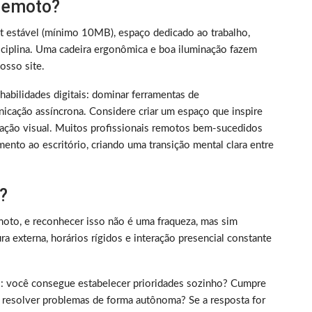
 remoto?
et estável (mínimo 10MB), espaço dedicado ao trabalho,
iplina. Uma cadeira ergonômica e boa iluminação fazem
sso site.
m habilidades digitais: dominar ferramentas de
nicação assíncrona. Considere criar um espaço que inspire
ização visual. Muitos profissionais remotos bem-sucedidos
ento ao escritório, criando uma transição mental clara entre
?
oto, e reconhecer isso não é uma fraqueza, mas sim
 externa, horários rígidos e interação presencial constante
rico: você consegue estabelecer prioridades sozinho? Cumpre
 resolver problemas de forma autônoma? Se a resposta for