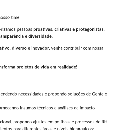
nosso time!
lorizamos pessoas
proativas, criativas e protagonistas
,
transparência e diversidade.
ativo, diverso e inovador
, venha contribuir com nossa
nsforma projetos de vida em realidade!
reendendo necessidades e propondo soluções de Gente e
fornecendo insumos técnicos e análises de impacto
zacional, propondo ajustes em políticas e processos de RH;
entos para diferentes áreas e níveis hierárquicos;