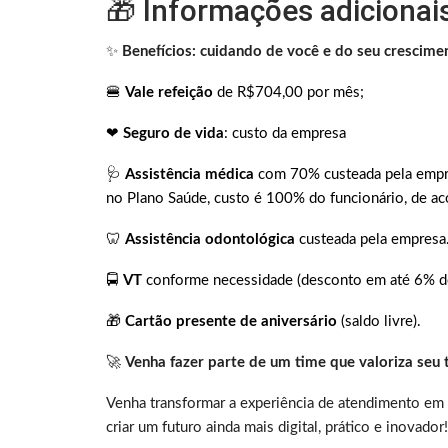
🎁 Informações adicionai
✨
Benefícios: cuidando de você e do seu crescime
🍔
Vale refeição
de R$704,00 por mês;
❤
Seguro de vida
: custo da empresa
🩺
Assistência médica
com 70% custeada pela empre
no Plano Saúde, custo é 100% do funcionário, de ac
🦷
Assistência odontológica
custeada pela empresa
🚍
VT
conforme necessidade (desconto em até 6% do 
🎁
Cartão presente de aniversário
(saldo livre).
🚀
Venha fazer parte de um time que valoriza seu 
Venha transformar a experiência de atendimento em 
criar um futuro ainda mais digital, prático e inovador!