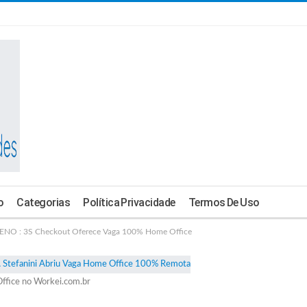
o
Categorias
Política Privacidade
Termos De Uso
: 3S Checkout Oferece Vaga 100% Home Office
ffice no Workei.com.br