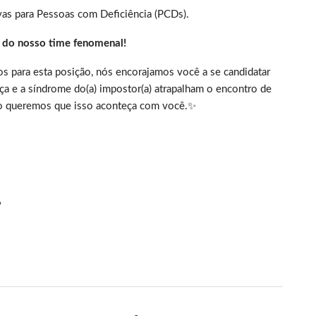
vas para Pessoas com Deficiência (PCDs).
e do nosso time fenomenal!
os para esta posição, nós encorajamos você a se candidatar
ça e a síndrome do(a) impostor(a) atrapalham o encontro de
ão queremos que isso aconteça com você.✨
