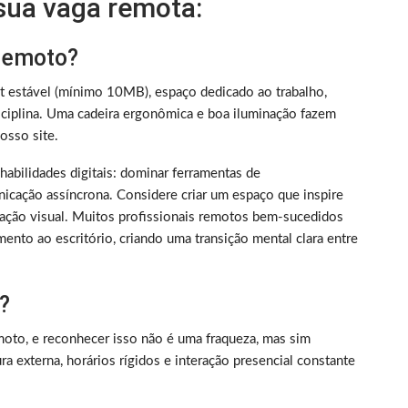
 sua vaga remota:
 remoto?
et estável (mínimo 10MB), espaço dedicado ao trabalho,
iplina. Uma cadeira ergonômica e boa iluminação fazem
sso site.
m habilidades digitais: dominar ferramentas de
nicação assíncrona. Considere criar um espaço que inspire
ização visual. Muitos profissionais remotos bem-sucedidos
ento ao escritório, criando uma transição mental clara entre
?
oto, e reconhecer isso não é uma fraqueza, mas sim
 externa, horários rígidos e interação presencial constante