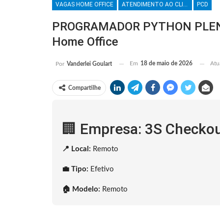
VAGAS HOME OFFICE
ATENDIMENTO AO CLIENTE
PCD
PROGRAMADOR PYTHON PLENO 
Home Office
Em
18 de maio de 2026
Atu
Por
Vanderlei Goulart
Compartilhe
🏢 Empresa: 3S Checkou
📍 Local:
Remoto
💼 Tipo:
Efetivo
🏠 Modelo:
Remoto