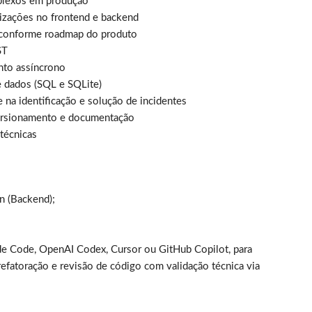
mplexos em produção
izações no frontend e backend
s conforme roadmap do produto
ST
ento assíncrono
e dados (SQL e SQLite)
na identificação e solução de incidentes
versionamento e documentação
 técnicas
n (Backend);
de Code, OpenAI Codex, Cursor ou GitHub Copilot, para
refatoração e revisão de código com validação técnica via