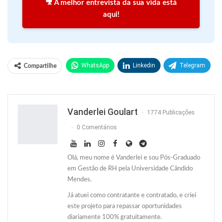
🎥 A melhor entrevista da sua vida está
aqui!
WhatsApp
Linkedin
Telegram
Compartilhe
Facebook
Facebook Messenger
Twitter
O email
Vanderlei Goulart
1774 Publicações
0 Comentários
Olá, meu nome é Vanderlei e sou Pós-Graduado
em Gestão de RH pela Universidade Cândido
Mendes.
Já atuei como contratante e contratado, e criei
este projeto para repassar oportunidades
diariamente 100% gratuitamente.