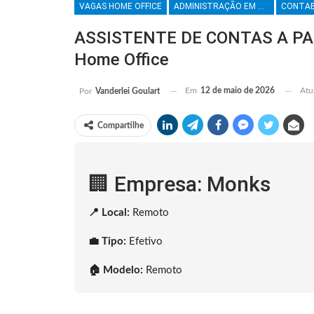
VAGAS HOME OFFICE
ADMINISTRAÇÃO EM GERAL
CONTAB
ASSISTENTE DE CONTAS A PAG
Home Office
Em
12 de maio de 2026
Atu
Por
Vanderlei Goulart
Compartilhe
🏢 Empresa: Monks
📍 Local:
Remoto
💼 Tipo:
Efetivo
🏠 Modelo:
Remoto