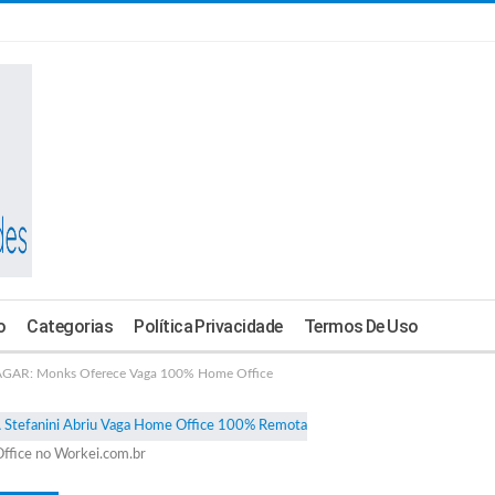
o
Categorias
Política Privacidade
Termos De Uso
AR: Monks Oferece Vaga 100% Home Office
ffice no Workei.com.br