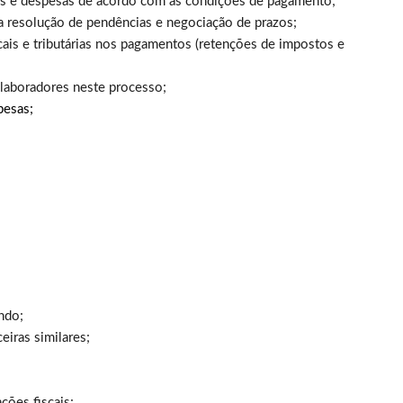
as e despesas de acordo com as condições de pagamento;
 resolução de pendências e negociação de prazos;
ais e tributárias nos pagamentos (retenções de impostos e
olaboradores neste processo;
pesas;
ndo;
eiras similares;
ções fiscais;