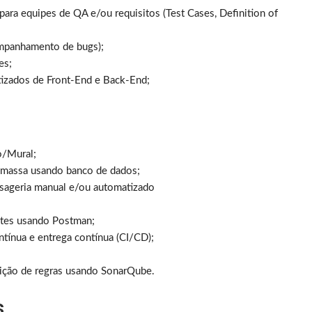
ara equipes de QA e/ou requisitos (Test Cases, Definition of
ompanhamento de bugs);
es;
izados de Front-End e Back-End;
/Mural;
e massa usando banco de dados;
sageria manual e/ou automatizado
stes usando Postman;
tínua e entrega contínua (CI/CD);
ição de regras usando SonarQube.
s