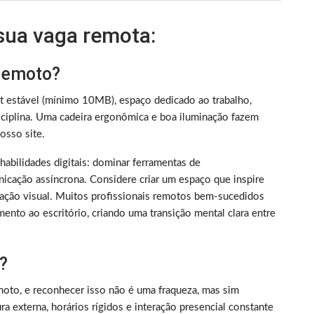
 sua vaga remota:
 remoto?
et estável (mínimo 10MB), espaço dedicado ao trabalho,
iplina. Uma cadeira ergonômica e boa iluminação fazem
sso site.
m habilidades digitais: dominar ferramentas de
nicação assíncrona. Considere criar um espaço que inspire
ização visual. Muitos profissionais remotos bem-sucedidos
ento ao escritório, criando uma transição mental clara entre
?
oto, e reconhecer isso não é uma fraqueza, mas sim
 externa, horários rígidos e interação presencial constante