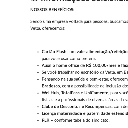
NOSSOS BENEFÍCIOS:
Sendo uma empresa voltada para pessoas, buscamos 
Vetta, oferecemos:
Cartão Flash
com
vale-alimentação/refeiçã
para você usar como preferir.
Auxílio home office
de
R$ 100,00/mês
e
fle
Se você trabalhar no escritório da Vetta, em B
Pensando na sua saúde e bem-estar, oferece
Bradesco
,
com a possibilidade de inclusão d
WellHub, TotalPass
e
UniCamente
, para voc
físicas e a profissionais de diversas áreas da s
Clube de Descontos e Recompensas
, com de
Licença maternidade e paternidade estendid
PLR –
conforme tabela do sindicato.