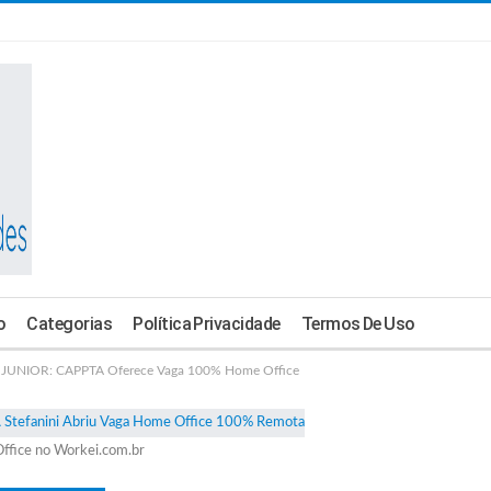
o
Categorias
Política Privacidade
Termos De Uso
UNIOR: CAPPTA Oferece Vaga 100% Home Office
ffice no Workei.com.br