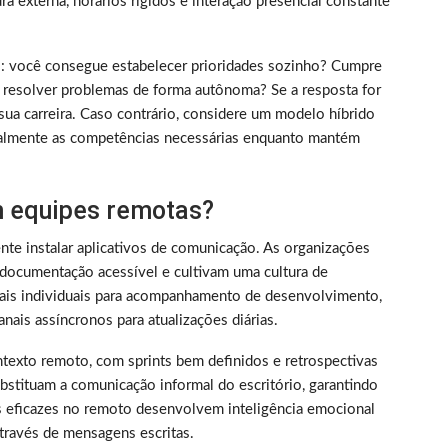
 externa, horários rígidos e interação presencial constante
rico: você consegue estabelecer prioridades sozinho? Cumpre
 resolver problemas de forma autônoma? Se a resposta for
sua carreira. Caso contrário, considere um modelo híbrido
almente as competências necessárias enquanto mantém
 equipes remotas?
nte instalar aplicativos de comunicação. As organizações
documentação acessível e cultivam uma cultura de
nais individuais para acompanhamento de desenvolvimento,
nais assíncronos para atualizações diárias.
texto remoto, com sprints bem definidos e retrospectivas
bstituam a comunicação informal do escritório, garantindo
s eficazes no remoto desenvolvem inteligência emocional
través de mensagens escritas.