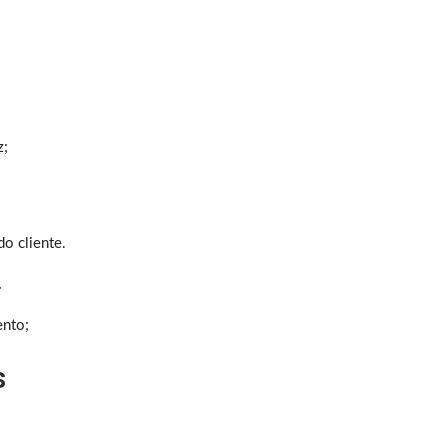
z;
o cliente.
…
ento;
s