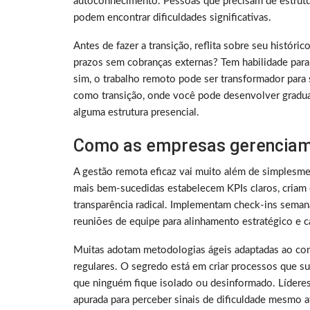
autoconhecimento. Pessoas que precisam de estrutura
podem encontrar dificuldades significativas.
Antes de fazer a transição, reflita sobre seu histó
prazos sem cobranças externas? Tem habilidade para
sim, o trabalho remoto pode ser transformador para 
como transição, onde você pode desenvolver gradu
alguma estrutura presencial.
Como as empresas gerenciam
A gestão remota eficaz vai muito além de simplesme
mais bem-sucedidas estabelecem KPIs claros, criam 
transparência radical. Implementam check-ins sema
reuniões de equipe para alinhamento estratégico e ca
Muitas adotam metodologias ágeis adaptadas ao con
regulares. O segredo está em criar processos que su
que ninguém fique isolado ou desinformado. Lídere
apurada para perceber sinais de dificuldade mesmo a