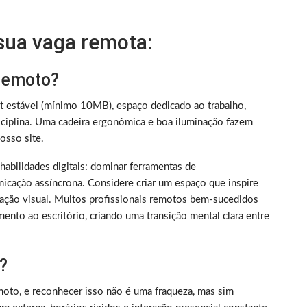
 sua vaga remota:
 remoto?
et estável (mínimo 10MB), espaço dedicado ao trabalho,
iplina. Uma cadeira ergonômica e boa iluminação fazem
sso site.
m habilidades digitais: dominar ferramentas de
nicação assíncrona. Considere criar um espaço que inspire
ização visual. Muitos profissionais remotos bem-sucedidos
ento ao escritório, criando uma transição mental clara entre
?
oto, e reconhecer isso não é uma fraqueza, mas sim