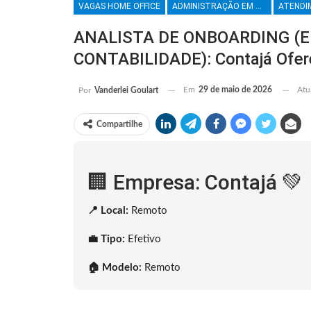
VAGAS HOME OFFICE
ADMINISTRAÇÃO EM GERAL
ANALISTA DE ONBOARDING (
CONTABILIDADE): Contajá Ofer
Em
29 de maio de 2026
Atu
Por
Vanderlei Goulart
Compartilhe
🏢 Empresa: Contajá 💚
📍 Local:
Remoto
💼 Tipo:
Efetivo
🏠 Modelo:
Remoto