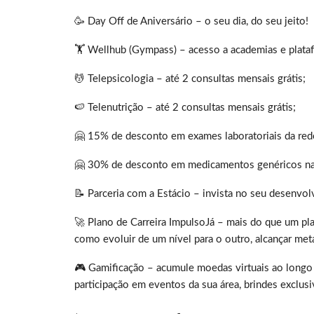
🥳 Day Off de Aniversário – o seu dia, do seu jeito!
🏋️ Wellhub (Gympass) – acesso a academias e plata
💆 Telepsicologia – até 2 consultas mensais grátis;
🍉 Telenutrição – até 2 consultas mensais grátis;
🤗 15% de desconto em exames laboratoriais da red
🤗 30% de desconto em medicamentos genéricos n
📝 Parceria com a Estácio – invista no seu desenvo
🚀 Plano de Carreira ImpulsoJá – mais do que um pla
como evoluir de um nível para o outro, alcançar meta
🎮 Gamificação – acumule moedas virtuais ao longo 
participação em eventos da sua área, brindes exclus