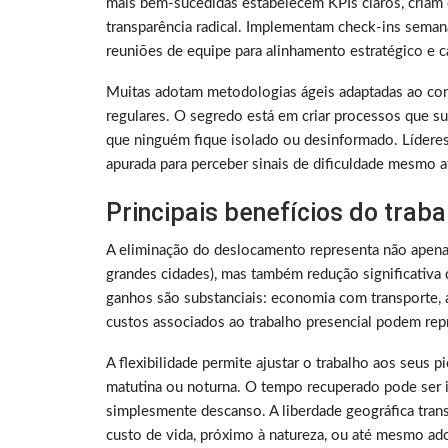
mais bem-sucedidas estabelecem KPIs claros, criam 
transparência radical. Implementam check-ins sema
reuniões de equipe para alinhamento estratégico e ca
Muitas adotam metodologias ágeis adaptadas ao con
regulares. O segredo está em criar processos que su
que ninguém fique isolado ou desinformado. Lídere
apurada para perceber sinais de dificuldade mesmo a
Principais benefícios do trab
A eliminação do deslocamento representa não apen
grandes cidades), mas também redução significativa 
ganhos são substanciais: economia com transporte, a
custos associados ao trabalho presencial podem rep
A flexibilidade permite ajustar o trabalho aos seus 
matutina ou noturna. O tempo recuperado pode ser i
simplesmente descanso. A liberdade geográfica tra
custo de vida, próximo à natureza, ou até mesmo ado