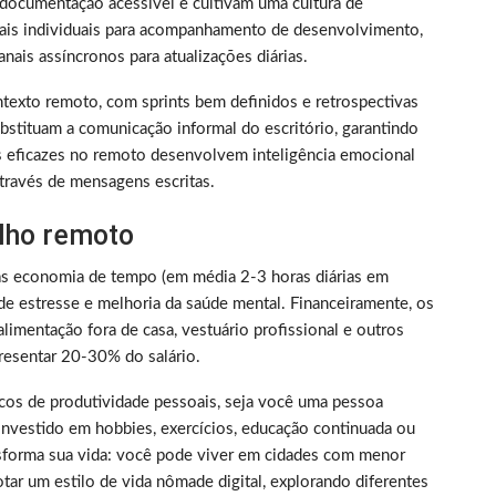
documentação acessível e cultivam uma cultura de
nais individuais para acompanhamento de desenvolvimento,
nais assíncronos para atualizações diárias.
texto remoto, com sprints bem definidos e retrospectivas
bstituam a comunicação informal do escritório, garantindo
s eficazes no remoto desenvolvem inteligência emocional
través de mensagens escritas.
alho remoto
as economia de tempo (em média 2-3 horas diárias em
de estresse e melhoria da saúde mental. Financeiramente, os
limentação fora de casa, vestuário profissional e outros
resentar 20-30% do salário.
picos de produtividade pessoais, seja você uma pessoa
nvestido em hobbies, exercícios, educação continuada ou
nsforma sua vida: você pode viver em cidades com menor
tar um estilo de vida nômade digital, explorando diferentes