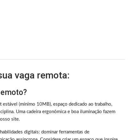
 sua vaga remota:
 remoto?
et estável (mínimo 10MB), espaço dedicado ao trabalho,
iplina. Uma cadeira ergonômica e boa iluminação fazem
sso site.
m habilidades digitais: dominar ferramentas de
nicação assíncrona. Considere criar um espaço que inspire