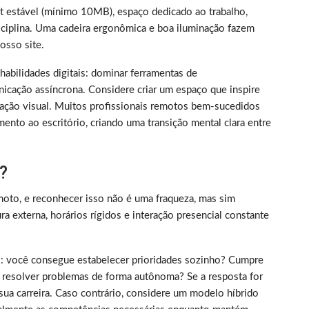
et estável (mínimo 10MB), espaço dedicado ao trabalho,
iplina. Uma cadeira ergonômica e boa iluminação fazem
sso site.
m habilidades digitais: dominar ferramentas de
nicação assíncrona. Considere criar um espaço que inspire
ização visual. Muitos profissionais remotos bem-sucedidos
ento ao escritório, criando uma transição mental clara entre
?
oto, e reconhecer isso não é uma fraqueza, mas sim
 externa, horários rígidos e interação presencial constante
rico: você consegue estabelecer prioridades sozinho? Cumpre
 resolver problemas de forma autônoma? Se a resposta for
sua carreira. Caso contrário, considere um modelo híbrido