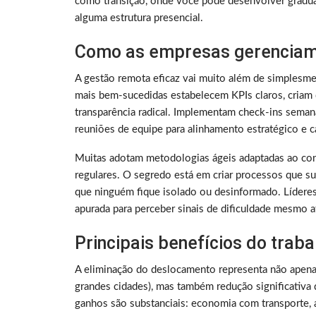
como transição, onde você pode desenvolver gradu
alguma estrutura presencial.
Como as empresas gerenciam
A gestão remota eficaz vai muito além de simplesme
mais bem-sucedidas estabelecem KPIs claros, criam 
transparência radical. Implementam check-ins sema
reuniões de equipe para alinhamento estratégico e ca
Muitas adotam metodologias ágeis adaptadas ao con
regulares. O segredo está em criar processos que su
que ninguém fique isolado ou desinformado. Lídere
apurada para perceber sinais de dificuldade mesmo a
Principais benefícios do trab
A eliminação do deslocamento representa não apen
grandes cidades), mas também redução significativa 
ganhos são substanciais: economia com transporte, a