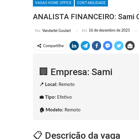
VAGAS HOME OFFICE
CONTABILIDADE
ANALISTA FINANCEIRO: Sami O
Em
16 de dezembro de 2025
Por
Vanderlei Goulart
Compartilhe
🏢 Empresa: Sami
📍 Local:
Remoto
💼 Tipo:
Efetivo
🏠 Modelo:
Remoto
📋 Descrição da vaga