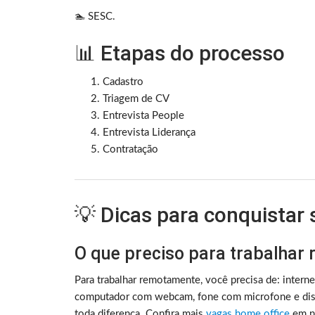
🏊 SESC.
📊 Etapas do processo
Cadastro
Triagem de CV
Entrevista People
Entrevista Liderança
Contratação
💡 Dicas para conquistar
O que preciso para trabalhar
Para trabalhar remotamente, você precisa de: intern
computador com webcam, fone com microfone e disc
toda diferença. Confira mais
vagas home office
em no