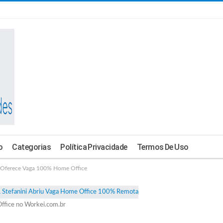
o
Categorias
Política Privacidade
Termos De Uso
Oferece Vaga 100% Home Office
ffice no Workei.com.br