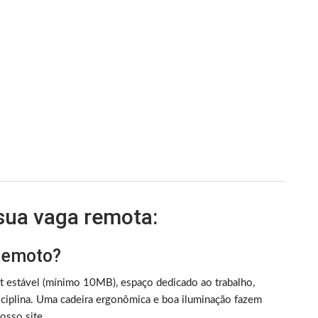
 sua vaga remota:
 remoto?
et estável (mínimo 10MB), espaço dedicado ao trabalho,
iplina. Uma cadeira ergonômica e boa iluminação fazem
sso site.