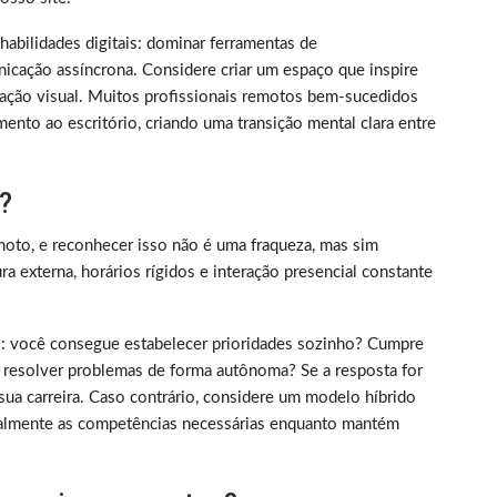
m habilidades digitais: dominar ferramentas de
nicação assíncrona. Considere criar um espaço que inspire
ização visual. Muitos profissionais remotos bem-sucedidos
ento ao escritório, criando uma transição mental clara entre
?
oto, e reconhecer isso não é uma fraqueza, mas sim
 externa, horários rígidos e interação presencial constante
rico: você consegue estabelecer prioridades sozinho? Cumpre
 resolver problemas de forma autônoma? Se a resposta for
sua carreira. Caso contrário, considere um modelo híbrido
almente as competências necessárias enquanto mantém