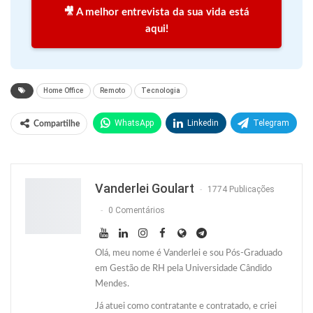
🎥 A melhor entrevista da sua vida está
aqui!
Home Office
Remoto
Tecnologia
WhatsApp
Linkedin
Telegram
Compartilhe
Facebook
Facebook Messenger
Twitter
O email
Vanderlei Goulart
1774 Publicações
0 Comentários
Olá, meu nome é Vanderlei e sou Pós-Graduado
em Gestão de RH pela Universidade Cândido
Mendes.
Já atuei como contratante e contratado, e criei