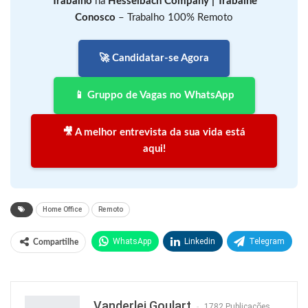
Trabalho
na
Hesselbach Company | Trabalhe
Conosco
– Trabalho 100% Remoto
🚀 Candidatar-se Agora
📱 Gruppo de Vagas no WhatsApp
🎥 A melhor entrevista da sua vida está
aqui!
Home Office
Remoto
WhatsApp
Linkedin
Telegram
Compartilhe
Facebook
Facebook Messenger
Twitter
O email
Vanderlei Goulart
1782 Publicações