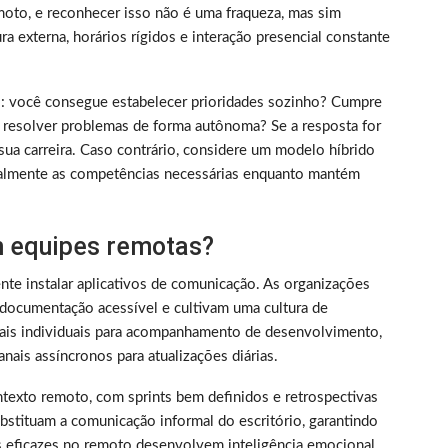
oto, e reconhecer isso não é uma fraqueza, mas sim
 externa, horários rígidos e interação presencial constante
rico: você consegue estabelecer prioridades sozinho? Cumpre
 resolver problemas de forma autônoma? Se a resposta for
sua carreira. Caso contrário, considere um modelo híbrido
almente as competências necessárias enquanto mantém
 equipes remotas?
nte instalar aplicativos de comunicação. As organizações
documentação acessível e cultivam uma cultura de
nais individuais para acompanhamento de desenvolvimento,
nais assíncronos para atualizações diárias.
texto remoto, com sprints bem definidos e retrospectivas
bstituam a comunicação informal do escritório, garantindo
s eficazes no remoto desenvolvem inteligência emocional