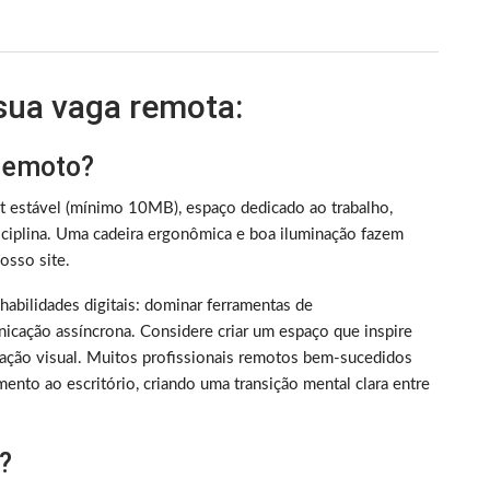
 sua vaga remota:
 remoto?
et estável (mínimo 10MB), espaço dedicado ao trabalho,
iplina. Uma cadeira ergonômica e boa iluminação fazem
sso site.
m habilidades digitais: dominar ferramentas de
nicação assíncrona. Considere criar um espaço que inspire
ização visual. Muitos profissionais remotos bem-sucedidos
ento ao escritório, criando uma transição mental clara entre
?