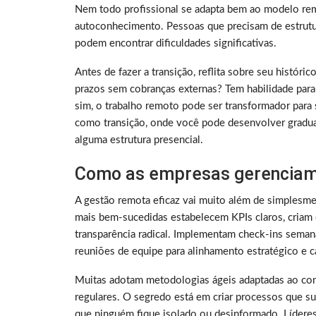
Nem todo profissional se adapta bem ao modelo rem
autoconhecimento. Pessoas que precisam de estrutura
podem encontrar dificuldades significativas.
Antes de fazer a transição, reflita sobre seu histó
prazos sem cobranças externas? Tem habilidade para
sim, o trabalho remoto pode ser transformador para 
como transição, onde você pode desenvolver gradu
alguma estrutura presencial.
Como as empresas gerenciam
A gestão remota eficaz vai muito além de simplesme
mais bem-sucedidas estabelecem KPIs claros, criam 
transparência radical. Implementam check-ins sema
reuniões de equipe para alinhamento estratégico e ca
Muitas adotam metodologias ágeis adaptadas ao con
regulares. O segredo está em criar processos que su
que ninguém fique isolado ou desinformado. Lídere