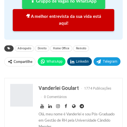
📱 Gruppo de Vagas no WhatsApp
🎥 A melhor entrevista da sua vida está
aqui!
Advogado
Direito
Home Office
Remoto
WhatsApp
Linkedin
Telegram
Compartilhe
Facebook
Facebook Messenger
Twitter
O email
Vanderlei Goulart
1774 Publicações
0 Comentários
Olá, meu nome é Vanderlei e sou Pós-Graduado
em Gestão de RH pela Universidade Cândido
Mendes.