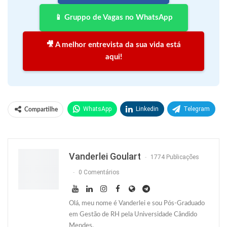
📱 Gruppo de Vagas no WhatsApp
🎥 A melhor entrevista da sua vida está
aqui!
WhatsApp
Linkedin
Telegram
Compartilhe
Facebook
Facebook Messenger
Twitter
O email
Vanderlei Goulart
1774 Publicações
0 Comentários
Olá, meu nome é Vanderlei e sou Pós-Graduado
em Gestão de RH pela Universidade Cândido
Mendes.