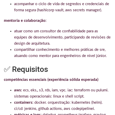
acompanhar o ciclo de vida de segredos e credenciais de
forma segura (hashicorp vault, aws secrets manager).
mentoria e colaboração:
atuar como um consultor de confiabilidade para as
equipes de desenvolvimento, participando de revisões de
design de arquitetura.
compartilhar conhecimento e melhores práticas de sre,
atuando como mentor para engenheiros de nível júnior.
✅ Requisitos
competências essenciais (experiência sólida esperada)
aws:
ecs, eks,, s3, rds, iam, vpc. iac: terraform ou pulumi.
sistemas operacionais: linux e shell script.
containers:
docker. orquestração: kubernetes (helm).
ci/cd: jenkins, github actions, aws codepipelinei.
métricas e logs:
datadog, prometheus/grafana, graylog,