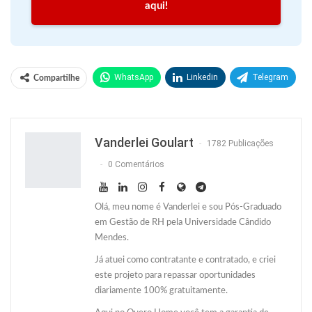
aqui!
WhatsApp
Linkedin
Telegram
Compartilhe
Facebook
Facebook Messenger
Twitter
O email
Vanderlei Goulart
1782 Publicações
0 Comentários
Olá, meu nome é Vanderlei e sou Pós-Graduado
em Gestão de RH pela Universidade Cândido
Mendes.
Já atuei como contratante e contratado, e criei
este projeto para repassar oportunidades
diariamente 100% gratuitamente.