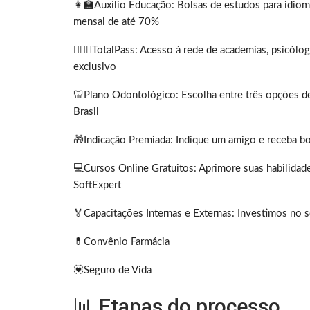
👩‍🏫Auxílio Educação: Bolsas de estudos para idio
mensal de até 70%
🏋🏽‍♂️TotalPass: Acesso à rede de academias, psicól
exclusivo
🦷Plano Odontológico: Escolha entre três opções de
Brasil
🎁Indicação Premiada: Indique um amigo e receba bo
💻Cursos Online Gratuitos: Aprimore suas habilidad
SoftExpert
🏅Capacitações Internas e Externas: Investimos no
💊Convênio Farmácia
💟Seguro de Vida
📊 Etapas do processo