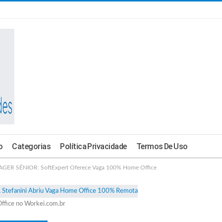
o
Categorias
Política Privacidade
Termos De Uso
 SÊNIOR: SoftExpert Oferece Vaga 100% Home Office
ffice no Workei.com.br