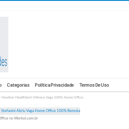
o
Categorias
Política Privacidade
Termos De Uso
Nexdom Healthtech Oferece Vaga 100% Home Office
ffice no Workei.com.br