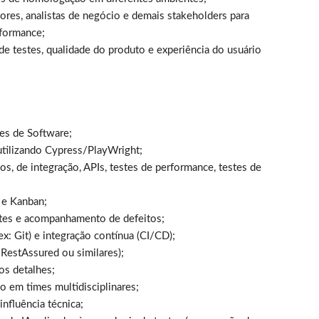
es, analistas de negócio e demais stakeholders para
rformance;
e testes, qualidade do produto e experiência do usuário
tes de Software;
utilizando Cypress/PlayWright;
s, de integração, APIs, testes de performance, testes de
 e Kanban;
stes e acompanhamento de defeitos;
 Git) e integração contínua (CI/CD);
RestAssured ou similares);
os detalhes;
ão em times multidisciplinares;
nfluência técnica;