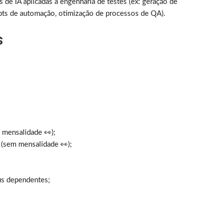
s de IA aplicadas à engenharia de testes (ex: geração de
pts de automação, otimização de processos de QA).
s
 mensalidade 👀);
 (sem mensalidade 👀);
us dependentes;