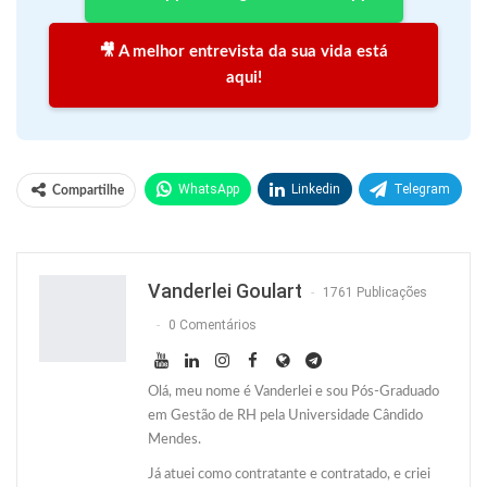
🎥 A melhor entrevista da sua vida está
aqui!
WhatsApp
Linkedin
Telegram
Compartilhe
Facebook
Facebook Messenger
Twitter
O email
Vanderlei Goulart
1761 Publicações
0 Comentários
Olá, meu nome é Vanderlei e sou Pós-Graduado
em Gestão de RH pela Universidade Cândido
Mendes.
Já atuei como contratante e contratado, e criei