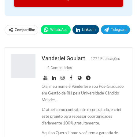
WhatsApp
Linkedin
Telegram
Compartilhe
Facebook
Facebook Messenger
Twitter
O email
Vanderlei Goulart
1774 Publicações
0 Comentários
Olá, meu nome é Vanderlei e sou Pós-Graduado
em Gestão de RH pela Universidade Cândido
Mendes.
Já atuei como contratante e contratado, e criei
este projeto para repassar oportunidades
diariamente 100% gratuitamente.
Aqui no Quero Home você tem a garantia de