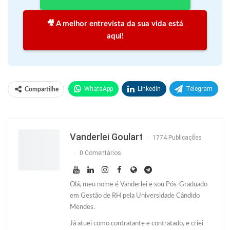
🎥 A melhor entrevista da sua vida está
aqui!
WhatsApp
Linkedin
Telegram
Compartilhe
Facebook
Facebook Messenger
Twitter
O email
Vanderlei Goulart
1774 Publicações
0 Comentários
Olá, meu nome é Vanderlei e sou Pós-Graduado
em Gestão de RH pela Universidade Cândido
Mendes.
Já atuei como contratante e contratado, e criei