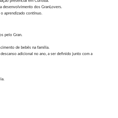
ção presencial em Curitiba.
ra desenvolvimento dos GranLovers.
 o aprendizado contínuo.
os pelo Gran.
scimento de bebês na família.
scanso adicional no ano, a ser definido junto com a
ia.