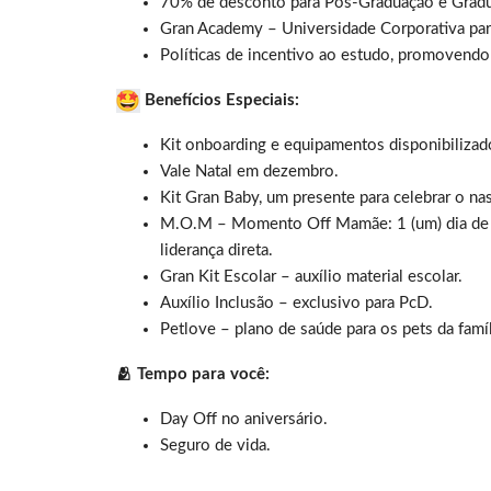
70% de desconto para Pós-Graduação e Gradua
Gran Academy – Universidade Corporativa pa
Políticas de incentivo ao estudo, promovendo
Benefícios Especiais:
Kit onboarding e equipamentos disponibilizad
Vale Natal em dezembro.
Kit Gran Baby, um presente para celebrar o na
M.O.M – Momento Off Mamãe: 1 (um) dia de de
liderança direta.
Gran Kit Escolar – auxílio material escolar.
Auxílio Inclusão – exclusivo para PcD.
Petlove – plano de saúde para os pets da famíl
🫂 Tempo para você:
Day Off no aniversário.
Seguro de vida.