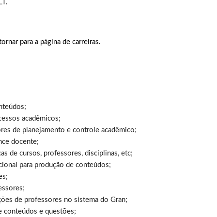
LT.
tornar para a página de carreiras.
onteúdos;
rocessos acadêmicos;
ores de planejamento e controle acadêmico;
nce docente;
 de cursos, professores, disciplinas, etc;
acional para produção de conteúdos;
es;
essores;
ções de professores no sistema do Gran;
e conteúdos e questões;