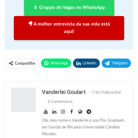
📱 Gruppo de Vagas no WhatsApp
🎥 A melhor entrevista da sua vida está
aqui!
WhatsApp
Linkedin
Telegram
Compartilhe
Facebook
Facebook Messenger
Twitter
O email
Vanderlei Goulart
1782 Publicações
0 Comentários
Olá, meu nome é Vanderlei e sou Pós-Graduado
em Gestão de RH pela Universidade Cândido
Mendes.