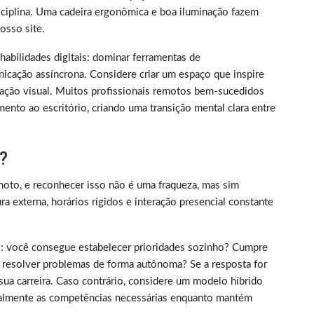
iplina. Uma cadeira ergonômica e boa iluminação fazem
sso site.
m habilidades digitais: dominar ferramentas de
nicação assíncrona. Considere criar um espaço que inspire
ização visual. Muitos profissionais remotos bem-sucedidos
ento ao escritório, criando uma transição mental clara entre
?
oto, e reconhecer isso não é uma fraqueza, mas sim
 externa, horários rígidos e interação presencial constante
rico: você consegue estabelecer prioridades sozinho? Cumpre
 resolver problemas de forma autônoma? Se a resposta for
sua carreira. Caso contrário, considere um modelo híbrido
almente as competências necessárias enquanto mantém