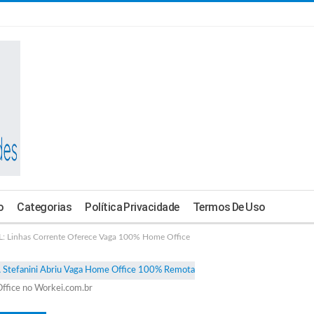
o
Categorias
Política Privacidade
Termos De Uso
inhas Corrente Oferece Vaga 100% Home Office
ffice no Workei.com.br