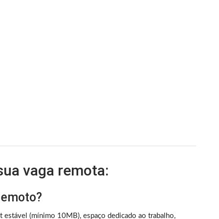
 sua vaga remota:
 remoto?
et estável (mínimo 10MB), espaço dedicado ao trabalho,