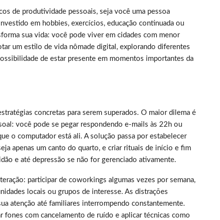
picos de produtividade pessoais, seja você uma pessoa
nvestido em hobbies, exercícios, educação continuada ou
nsforma sua vida: você pode viver em cidades com menor
tar um estilo de vida nômade digital, explorando diferentes
 possibilidade de estar presente em momentos importantes da
estratégias concretas para serem superados. O maior dilema é
essoal: você pode se pegar respondendo e-mails às 22h ou
ue o computador está ali. A solução passa por estabelecer
a apenas um canto do quarto, e criar rituais de início e fim
idão e até depressão se não for gerenciado ativamente.
nteração: participar de coworkings algumas vezes por semana,
dades locais ou grupos de interesse. As distrações
sua atenção até familiares interrompendo constantemente.
ar fones com cancelamento de ruído e aplicar técnicas como