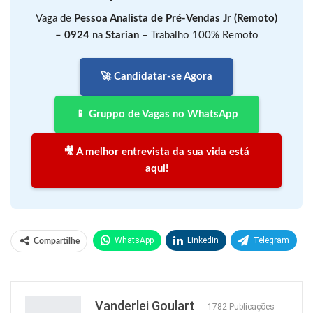
Vaga de
Pessoa Analista de Pré-Vendas Jr (Remoto)
– 0924
na
Starian
– Trabalho 100% Remoto
🚀 Candidatar-se Agora
📱 Gruppo de Vagas no WhatsApp
🎥 A melhor entrevista da sua vida está
aqui!
WhatsApp
Linkedin
Telegram
Compartilhe
Facebook
Facebook Messenger
Twitter
O email
Vanderlei Goulart
1782 Publicações