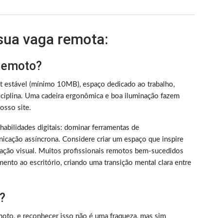
 sua vaga remota:
 remoto?
et estável (mínimo 10MB), espaço dedicado ao trabalho,
iplina. Uma cadeira ergonômica e boa iluminação fazem
sso site.
m habilidades digitais: dominar ferramentas de
nicação assíncrona. Considere criar um espaço que inspire
ização visual. Muitos profissionais remotos bem-sucedidos
ento ao escritório, criando uma transição mental clara entre
?
oto, e reconhecer isso não é uma fraqueza, mas sim