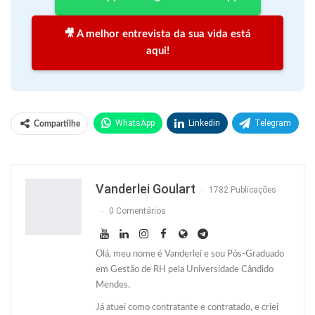
🎥 A melhor entrevista da sua vida está
aqui!
WhatsApp
Linkedin
Telegram
Compartilhe
Facebook
Facebook Messenger
Twitter
O email
Vanderlei Goulart
1782 Publicações
0 Comentários
Olá, meu nome é Vanderlei e sou Pós-Graduado
em Gestão de RH pela Universidade Cândido
Mendes.
Já atuei como contratante e contratado, e criei