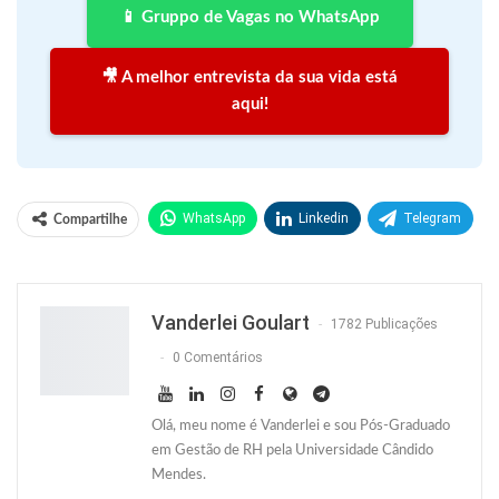
📱 Gruppo de Vagas no WhatsApp
🎥 A melhor entrevista da sua vida está
aqui!
WhatsApp
Linkedin
Telegram
Compartilhe
Facebook
Facebook Messenger
Twitter
O email
Vanderlei Goulart
1782 Publicações
0 Comentários
Olá, meu nome é Vanderlei e sou Pós-Graduado
em Gestão de RH pela Universidade Cândido
Mendes.