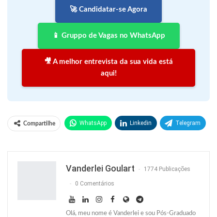
🚀 Candidatar-se Agora
📱 Gruppo de Vagas no WhatsApp
🎥 A melhor entrevista da sua vida está
aqui!
WhatsApp
Linkedin
Telegram
Compartilhe
Facebook
Facebook Messenger
Twitter
O email
Vanderlei Goulart
1774 Publicações
0 Comentários
Olá, meu nome é Vanderlei e sou Pós-Graduado