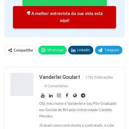
🎥 A melhor entrevista da sua vida está
aqui!
WhatsApp
Linkedin
Telegram
Compartilhe
Facebook
Facebook Messenger
Twitter
O email
Vanderlei Goulart
1782 Publicações
0 Comentários
Olá, meu nome é Vanderlei e sou Pós-Graduado
em Gestão de RH pela Universidade Cândido
Mendes.
Já atuei como contratante e contratado, e criei