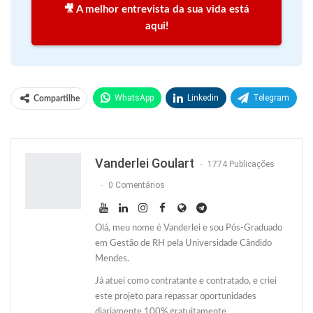
🎥 A melhor entrevista da sua vida está
aqui!
WhatsApp
Linkedin
Telegram
Compartilhe
Facebook
Facebook Messenger
Twitter
O email
Vanderlei Goulart
1774 Publicações
0 Comentários
Olá, meu nome é Vanderlei e sou Pós-Graduado
em Gestão de RH pela Universidade Cândido
Mendes.
Já atuei como contratante e contratado, e criei
este projeto para repassar oportunidades
diariamente 100% gratuitamente.